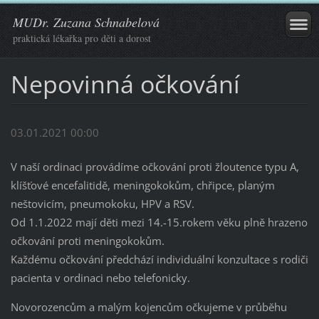
MUDr. Zuzana Schnabelová
praktická lékařka pro děti a dorost
Nepovinná očkování
03.01.2021 00:00
V naší ordinaci provádíme očkování proti žloutence typu A,
klíšťové encefalitidě, meningokokům, chřipce, planým
neštovicím, pneumokoku, HPV a RSV.
Od 1.1.2022 mají děti mezi 14.-15.rokem věku plně hrazeno
očkování proti meningokokům.
Každému očkování předchází individuální konzultace s rodiči
pacienta v ordinaci nebo telefonicky.
Novorozencům a malým kojencům očkujeme v průběhu